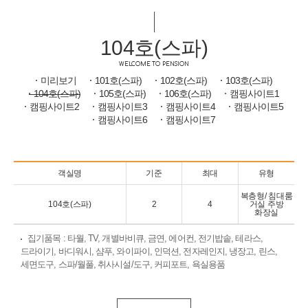
104호(스파)
WELCOME TO PENSION
미리보기
101호(스파)
102호(스파)
103호(스파)
104호(스파)
105호(스파)
106호(스파)
캠핑사이트1
캠핑사이트2
캠핑사이트3
캠핑사이트4
캠핑사이트5
캠핑사이트6
캠핑사이트7
객실명
기준
최대
유형
복층형/ 침대룸
104호(스파)
2
4
거실 주방
화장실
집기품목
: 타월, TV, 개별바비큐, 금연, 에어컨, 전기밥솥, 테라스,
드라이기, 바디워시, 샴푸, 와이파이, 인덕션, 전자레인지, 냉장고, 린스,
세면도구, 스파/월풀, 취사시설/도구, 커피포트, 욕실용품